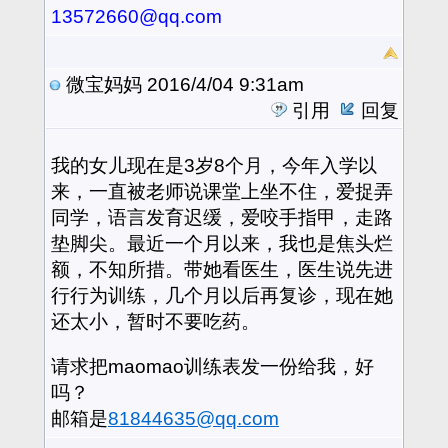
13572660@qq.com
微宝妈妈
2016/4/04 9:31am
引用
回复
我的女儿现在是3岁8个月，今年入学以
来，一直被老师说课堂上坐不住，爱捉弄
同学，语言发育迟缓，爱咬手指甲，走路
垫脚尖。最近一个月以来，我也是焦头烂
额，不知所措。带她看医生，医生说先进
行行为训练，几个月以后再复诊，现在她
还太小，暂时不要吃药。
请求把maomao训练表发一份给我，好
吗？
邮箱是
81844635@qq.com