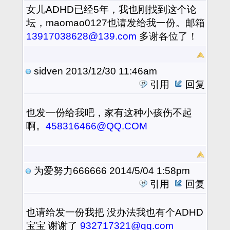
女儿ADHD已经5年，我也刚找到这个论
坛，maomao0127也请发给我一份。邮箱
13917038628@139.com
多谢各位了！
sidven
2013/12/30 11:46am
引用
回复
也发一份给我吧，家有这种小孩伤不起
啊。
458316466@QQ.COM
为爱努力666666
2014/5/04 1:58pm
引用
回复
也请给发一份我把 没办法我也有个ADHD
宝宝 谢谢了
932717321@qq.com