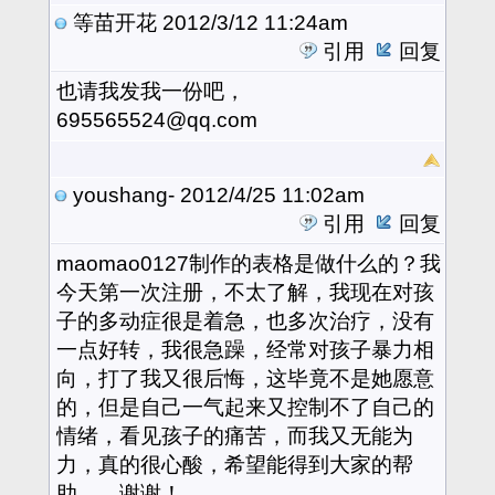
等苗开花
2012/3/12 11:24am
引用
回复
也请我发我一份吧，
695565524@qq.com
youshang-
2012/4/25 11:02am
引用
回复
maomao0127制作的表格是做什么的？我
今天第一次注册，不太了解，我现在对孩
子的多动症很是着急，也多次治疗，没有
一点好转，我很急躁，经常对孩子暴力相
向，打了我又很后悔，这毕竟不是她愿意
的，但是自己一气起来又控制不了自己的
情绪，看见孩子的痛苦，而我又无能为
力，真的很心酸，希望能得到大家的帮
助，。谢谢！