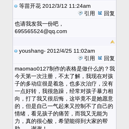
等苗开花
2012/3/12 11:24am
引用
回复
也请我发我一份吧，
695565524@qq.com
youshang-
2012/4/25 11:02am
引用
回复
maomao0127制作的表格是做什么的？我
今天第一次注册，不太了解，我现在对孩
子的多动症很是着急，也多次治疗，没有
一点好转，我很急躁，经常对孩子暴力相
向，打了我又很后悔，这毕竟不是她愿意
的，但是自己一气起来又控制不了自己的
情绪，看见孩子的痛苦，而我又无能为
力，真的很心酸，希望能得到大家的帮
助，。谢谢！