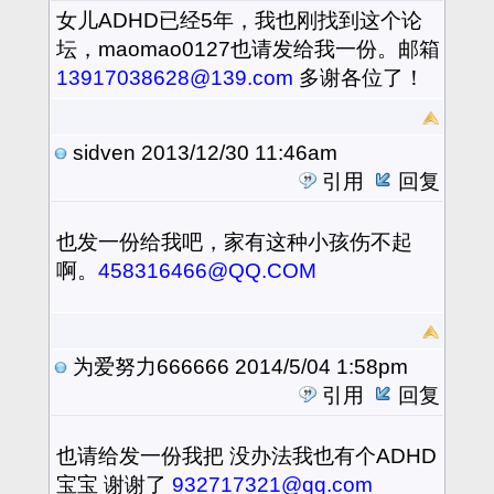
女儿ADHD已经5年，我也刚找到这个论
坛，maomao0127也请发给我一份。邮箱
13917038628@139.com
多谢各位了！
sidven
2013/12/30 11:46am
引用
回复
也发一份给我吧，家有这种小孩伤不起
啊。
458316466@QQ.COM
为爱努力666666
2014/5/04 1:58pm
引用
回复
也请给发一份我把 没办法我也有个ADHD
宝宝 谢谢了
932717321@qq.com