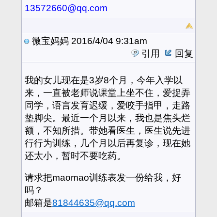
13572660@qq.com
微宝妈妈
2016/4/04 9:31am
引用
回复
我的女儿现在是3岁8个月，今年入学以
来，一直被老师说课堂上坐不住，爱捉弄
同学，语言发育迟缓，爱咬手指甲，走路
垫脚尖。最近一个月以来，我也是焦头烂
额，不知所措。带她看医生，医生说先进
行行为训练，几个月以后再复诊，现在她
还太小，暂时不要吃药。
请求把maomao训练表发一份给我，好
吗？
邮箱是
81844635@qq.com