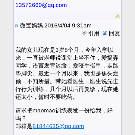
13572660@qq.com
微宝妈妈
2016/4/04 9:31am
引用
回复
我的女儿现在是3岁8个月，今年入学以
来，一直被老师说课堂上坐不住，爱捉弄
同学，语言发育迟缓，爱咬手指甲，走路
垫脚尖。最近一个月以来，我也是焦头烂
额，不知所措。带她看医生，医生说先进
行行为训练，几个月以后再复诊，现在她
还太小，暂时不要吃药。
请求把maomao训练表发一份给我，好
吗？
邮箱是
81844635@qq.com