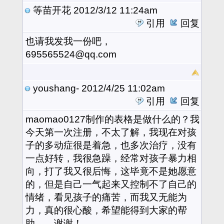
等苗开花
2012/3/12 11:24am
引用
回复
也请我发我一份吧，
695565524@qq.com
youshang-
2012/4/25 11:02am
引用
回复
maomao0127制作的表格是做什么的？我
今天第一次注册，不太了解，我现在对孩
子的多动症很是着急，也多次治疗，没有
一点好转，我很急躁，经常对孩子暴力相
向，打了我又很后悔，这毕竟不是她愿意
的，但是自己一气起来又控制不了自己的
情绪，看见孩子的痛苦，而我又无能为
力，真的很心酸，希望能得到大家的帮
助，。谢谢！