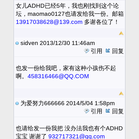
女儿ADHD已经5年，我也刚找到这个论
坛，maomao0127也请发给我一份。邮箱
13917038628@139.com
多谢各位了！
sidven
2013/12/30 11:46am
引用
回复
也发一份给我吧，家有这种小孩伤不起
啊。
458316466@QQ.COM
为爱努力666666
2014/5/04 1:58pm
引用
回复
也请给发一份我把 没办法我也有个ADHD
宝宝 谢谢了
932717321@qq.com