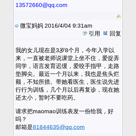
13572660@qq.com
微宝妈妈
2016/4/04 9:31am
引用
回复
我的女儿现在是3岁8个月，今年入学以
来，一直被老师说课堂上坐不住，爱捉弄
同学，语言发育迟缓，爱咬手指甲，走路
垫脚尖。最近一个月以来，我也是焦头烂
额，不知所措。带她看医生，医生说先进
行行为训练，几个月以后再复诊，现在她
还太小，暂时不要吃药。
请求把maomao训练表发一份给我，好
吗？
邮箱是
81844635@qq.com