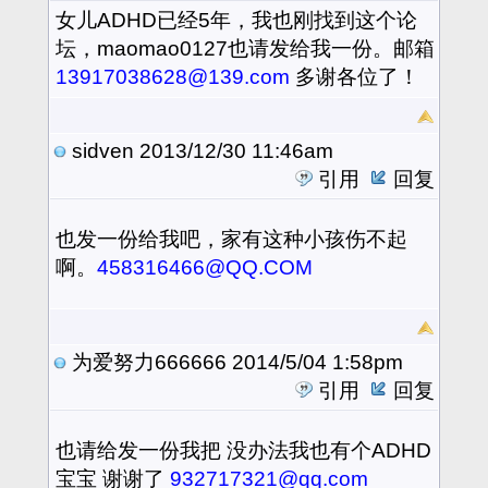
女儿ADHD已经5年，我也刚找到这个论
坛，maomao0127也请发给我一份。邮箱
13917038628@139.com
多谢各位了！
sidven
2013/12/30 11:46am
引用
回复
也发一份给我吧，家有这种小孩伤不起
啊。
458316466@QQ.COM
为爱努力666666
2014/5/04 1:58pm
引用
回复
也请给发一份我把 没办法我也有个ADHD
宝宝 谢谢了
932717321@qq.com