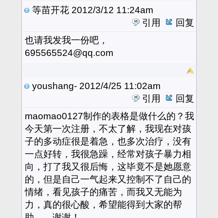
等苗开花
2012/3/12 11:24am
引用
回复
也请我发我一份吧，
695565524@qq.com
youshang-
2012/4/25 11:02am
引用
回复
maomao0127制作的表格是做什么的？我
今天第一次注册，不太了解，我现在对孩
子的多动症很是着急，也多次治疗，没有
一点好转，我很急躁，经常对孩子暴力相
向，打了我又很后悔，这毕竟不是她愿意
的，但是自己一气起来又控制不了自己的
情绪，看见孩子的痛苦，而我又无能为
力，真的很心酸，希望能得到大家的帮
助，。谢谢！