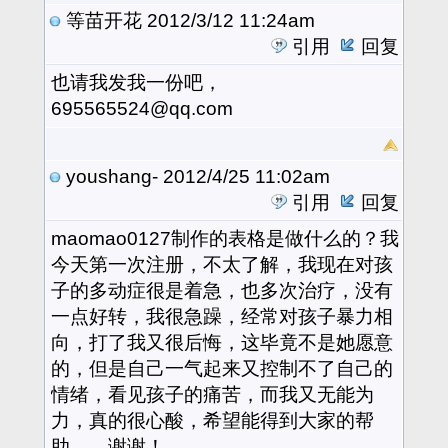
等苗开花
2012/3/12 11:24am
引用
回复
也请我发我一份吧，
695565524@qq.com
youshang-
2012/4/25 11:02am
引用
回复
maomao0127制作的表格是做什么的？我
今天第一次注册，不太了解，我现在对孩
子的多动症很是着急，也多次治疗，没有
一点好转，我很急躁，经常对孩子暴力相
向，打了我又很后悔，这毕竟不是她愿意
的，但是自己一气起来又控制不了自己的
情绪，看见孩子的痛苦，而我又无能为
力，真的很心酸，希望能得到大家的帮
助，。谢谢！