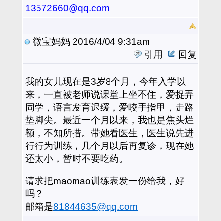
13572660@qq.com
微宝妈妈
2016/4/04 9:31am
引用
回复
我的女儿现在是3岁8个月，今年入学以
来，一直被老师说课堂上坐不住，爱捉弄
同学，语言发育迟缓，爱咬手指甲，走路
垫脚尖。最近一个月以来，我也是焦头烂
额，不知所措。带她看医生，医生说先进
行行为训练，几个月以后再复诊，现在她
还太小，暂时不要吃药。
请求把maomao训练表发一份给我，好
吗？
邮箱是
81844635@qq.com