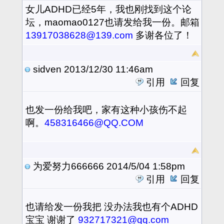
女儿ADHD已经5年，我也刚找到这个论
坛，maomao0127也请发给我一份。邮箱
13917038628@139.com
多谢各位了！
sidven
2013/12/30 11:46am
引用
回复
也发一份给我吧，家有这种小孩伤不起
啊。
458316466@QQ.COM
为爱努力666666
2014/5/04 1:58pm
引用
回复
也请给发一份我把 没办法我也有个ADHD
宝宝 谢谢了
932717321@qq.com