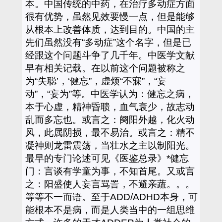
本。中国传统的中药，在治疗多动症方面
很有优势，虽然见效要慢一点，但是能够
从根本上改善体质，达到目的。中国的主
先们虽然没有“多动症”这个名字，但是已
经跟这个问题斗争了几千年。中医学文献
早有相关记载。在以前这个问题被称之
为“失聪’，‘健忘”，虚烦“不寐”，“妄
动”，“妄为”等。中医学认为：健忘之病，
本于心虚，精神昏聩，血气衰少，故志动
乱而多忘也。或言之：阕阳外越，化火动
风，此属阴损，最不易治。或言之：精不
凝神则龙雷震荡，当壮水之主以制阳光。
最早的专门论述可见《医鉴总录》*健忘
门：言谈有学童为事，不知首尾。又或言
之：阳盛使人妄言骂詈，不避亲蔬。。。
等等不一而语。至于ADD/ADHD本身，可
能根本不是病，而是人类当中的一组思维